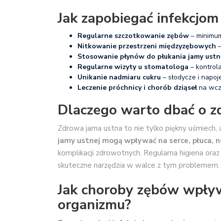
Jak zapobiegać infekcjom
Regularne szczotkowanie zębów
– minimum
Nitkowanie przestrzeni międzyzębowych
–
Stosowanie płynów do płukania jamy ustn
Regularne wizyty u stomatologa
– kontrola
Unikanie nadmiaru cukru
– słodycze i napoj
Leczenie próchnicy i chorób dziąseł
na wcz
Dlaczego warto dbać o z
Zdrowa jama ustna to nie tylko piękny uśmiech,
jamy ustnej mogą wpływać na serce, płuca, n
komplikacji zdrowotnych. Regularna higiena oraz
skuteczne narzędzia w walce z tym problemem.
Jak choroby zębów wpływ
organizmu?