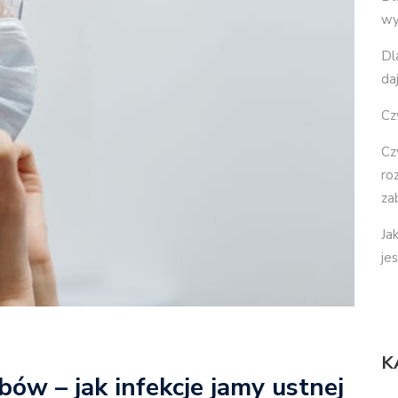
wy
Dl
da
Cz
Cz
ro
za
Ja
je
K
ów – jak infekcje jamy ustnej