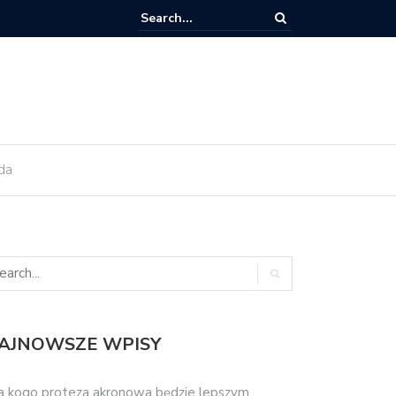
ant zęba trzeba kiedyś wymienić?
da
AJNOWSZE WPISY
a kogo proteza akronowa będzie lepszym