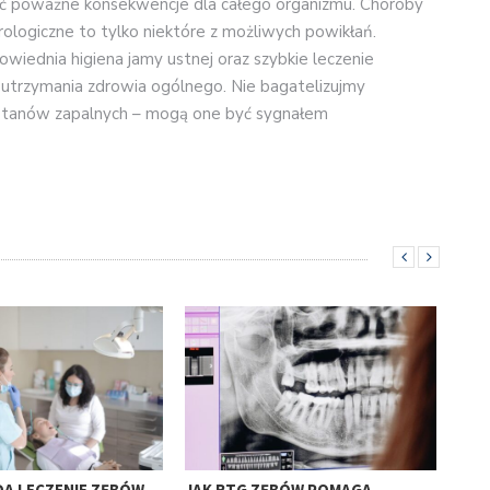
 poważne konsekwencje dla całego organizmu. Choroby
rologiczne to tylko niektóre z możliwych powikłań.
wiednia higiena jamy ustnej oraz szybkie leczenie
 utrzymania zdrowia ogólnego. Nie bagatelizujmy
h stanów zapalnych – mogą one być sygnałem
DA LECZENIE ZĘBÓW
JAK RTG ZĘBÓW POMAGA
KIE