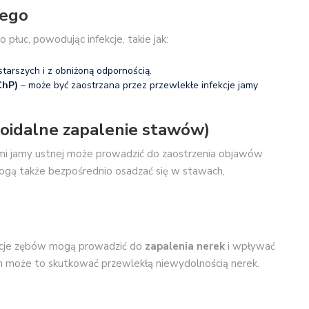
wego
płuc, powodując infekcje, takie jak:
tarszych i z obniżoną odpornością.
ChP)
– może być zaostrzana przez przewlekłe infekcje jamy
oidalne zapalenie stawów)
mi jamy ustnej może prowadzić do zaostrzenia objawów
ogą także bezpośrednio osadzać się w stawach,
kcje zębów mogą prowadzić do
zapalenia nerek
i wpływać
ch może to skutkować przewlekłą niewydolnością nerek.