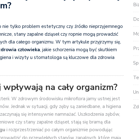
zm?
Bi
Do
 nie tylko problem estetyczny czy źródło nieprzyjemnego
Mo
hnicze, stany zapalne dziąseł czy ropnie mogą prowadzić
h dla całego organizmu. W tym artykule przyjrzymy się,
Pr
zdrowia człowieka
, jakie schorzenia mogą być skutkiem
higiena i wizyty u stomatologa są kluczowe dla zdrowia
Sp
Te
ej wpływają na cały organizm?
Un
kterii. W zdrowym środowisku mikroflora jamy ustnej jest
w. Jednak w sytuacji, gdy zęby są zaniedbane, a higiena
Zd
 zaczynają się intensywnie namnażać. Uszkodzenia zębów,
eniowe czy stany zapalne dziąseł, stają się bramą dla
egu
i rozprzestrzeniać po całym organizmie powodując
prowadzić do przewlekłych stanów zapalnych, które mają