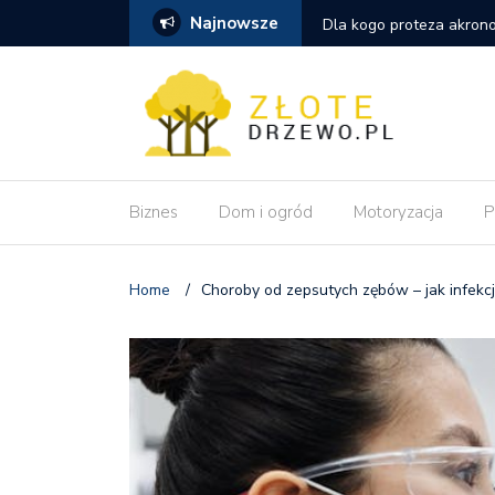
Najnowsze
szym wyborem niż tradycyjna proteza
Dlaczego pozycjonowanie
wdrożeniu zmian?
Biznes
Dom i ogród
Motoryzacja
P
Home
/
Choroby od zepsutych zębów – jak infekc