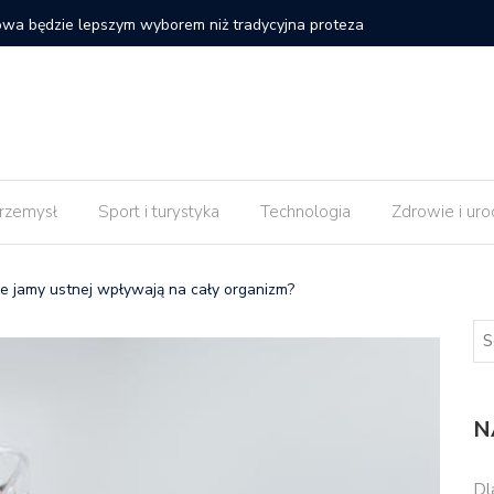
 strony internetowej nie daje efektów od razu po
Czy impl
rzemysł
Sport i turystyka
Technologia
Zdrowie i uro
je jamy ustnej wpływają na cały organizm?
N
Dl