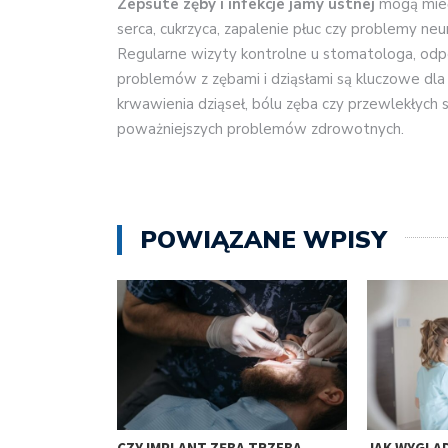
Zepsute zęby i infekcje jamy ustnej
mogą mieć
serca, cukrzyca, zapalenie płuc czy problemy neu
Regularne wizyty kontrolne u stomatologa, odpo
problemów z zębami i dziąsłami są kluczowe dla
krwawienia dziąseł, bólu zęba czy przewlekłyc
poważniejszych problemów zdrowotnych.
POWIĄZANE WPISY
ZA AKRONOWA
CZY IMPLANT ZĘBA TRZEBA
JAK WYGLĄ