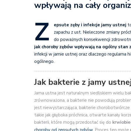
wpływają na cały organi
Z
epsute zęby i infekcje jamy ustnej
to
zapachu z ust. Nieleczone zmiany próc
do poważnych konsekwencji zdrowotnyc
jak choroby zębów wpływają na ogólny stan 
infekcji w jamie ustnej oraz dlaczego regularna 
ogólnego.
Jak bakterie z jamy ustn
Jama ustna jest naturalnym siedliskiem wielu ba
zrównoważona, a bakterie nie powodują problemó
jest niewystarczająca, bakterie chorobotwórcze
takie jak głęboka próchnica, otwarte kanały korz
bakterii, które mogą przedostać się do
krwiobi
choroby od zepsutych zębów
. Proces ten może 