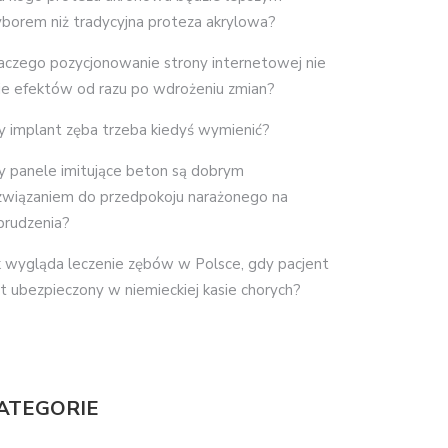
borem niż tradycyjna proteza akrylowa?
aczego pozycjonowanie strony internetowej nie
je efektów od razu po wdrożeniu zmian?
y implant zęba trzeba kiedyś wymienić?
y panele imitujące beton są dobrym
związaniem do przedpokoju narażonego na
brudzenia?
k wygląda leczenie zębów w Polsce, gdy pacjent
st ubezpieczony w niemieckiej kasie chorych?
ATEGORIE