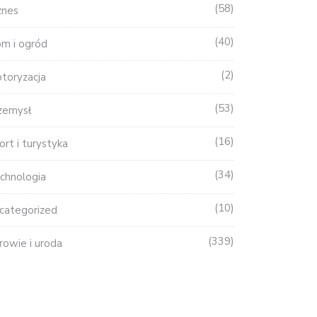
58
znes
40
m i ogród
2
toryzacja
53
zemysł
16
ort i turystyka
34
chnologia
10
categorized
339
rowie i uroda