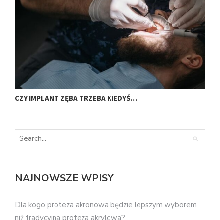
CZY IMPLANT ZĘBA TRZEBA KIEDYŚ…
J
NAJNOWSZE WPISY
Dla kogo proteza akronowa będzie lepszym wyborem
niż tradycyjna proteza akrylowa?