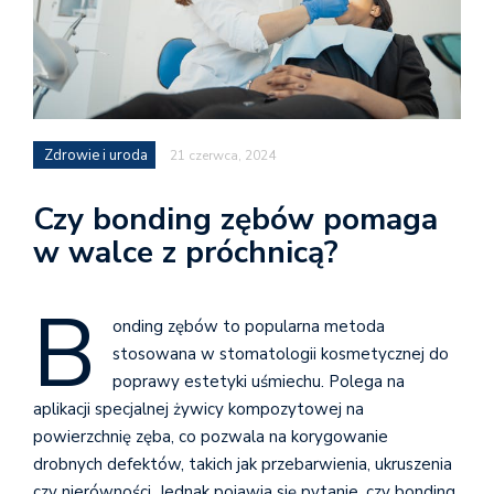
Zdrowie i uroda
21 czerwca, 2024
Czy bonding zębów pomaga
w walce z próchnicą?
B
onding zębów to popularna metoda
stosowana w stomatologii kosmetycznej do
poprawy estetyki uśmiechu. Polega na
aplikacji specjalnej żywicy kompozytowej na
powierzchnię zęba, co pozwala na korygowanie
drobnych defektów, takich jak przebarwienia, ukruszenia
czy nierówności. Jednak pojawia się pytanie, czy bonding