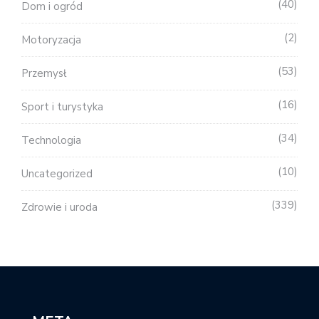
40
Dom i ogród
2
Motoryzacja
53
Przemysł
16
Sport i turystyka
34
Technologia
10
Uncategorized
339
Zdrowie i uroda