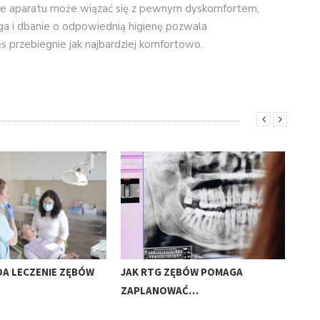
enie aparatu może wiązać się z pewnym dyskomfortem,
ga i dbanie o odpowiednią higienę pozwala
es przebiegnie jak najbardziej komfortowo.
DA LECZENIE ZĘBÓW
JAK RTG ZĘBÓW POMAGA
KIE
ZAPLANOWAĆ…
ZĘB