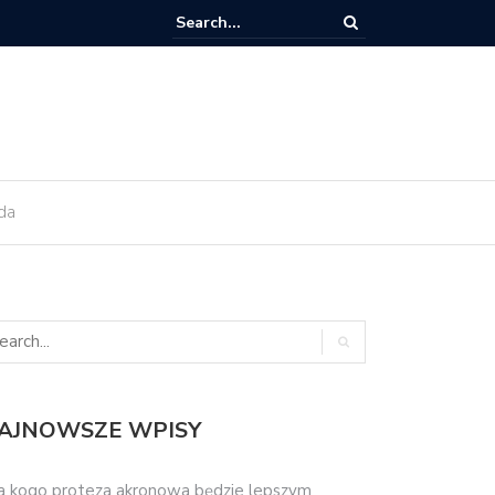
ant zęba trzeba kiedyś wymienić?
da
AJNOWSZE WPISY
a kogo proteza akronowa będzie lepszym