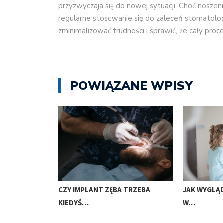
przyzwyczaja się do nowej sytuacji. Choć nosz
regularne stosowanie się do zaleceń stomatolo
zminimalizować trudności i sprawić, że cały proc
POWIĄZANE WPISY
ZA AKRONOWA
CZY IMPLANT ZĘBA TRZEBA
JAK WYGLĄ
KIEDYŚ…
W…