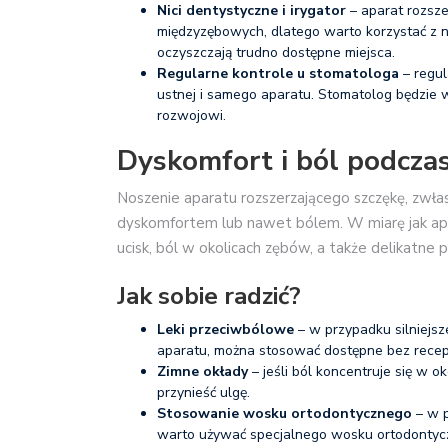
Nici dentystyczne i irygator
– aparat rozsze
międzyzębowych, dlatego warto korzystać z n
oczyszczają trudno dostępne miejsca.
Regularne kontrole u stomatologa
– regul
ustnej i samego aparatu. Stomatolog będzie 
rozwojowi.
Dyskomfort i ból podcza
Noszenie aparatu rozszerzającego szczękę, zwł
dyskomfortem lub nawet bólem. W miarę jak apar
ucisk, ból w okolicach zębów, a także delikatne 
Jak sobie radzić?
Leki przeciwbólowe
– w przypadku silniejs
aparatu, można stosować dostępne bez recept
Zimne okłady
– jeśli ból koncentruje się w 
przynieść ulgę.
Stosowanie wosku ortodontycznego
– w p
warto używać specjalnego wosku ortodontyczn