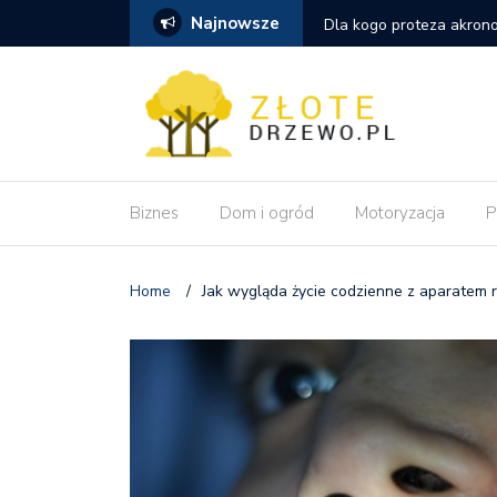
Najnowsze
szym wyborem niż tradycyjna proteza
Dlaczego pozycjonowanie
wdrożeniu zmian?
Biznes
Dom i ogród
Motoryzacja
P
Home
/
Jak wygląda życie codzienne z aparatem 