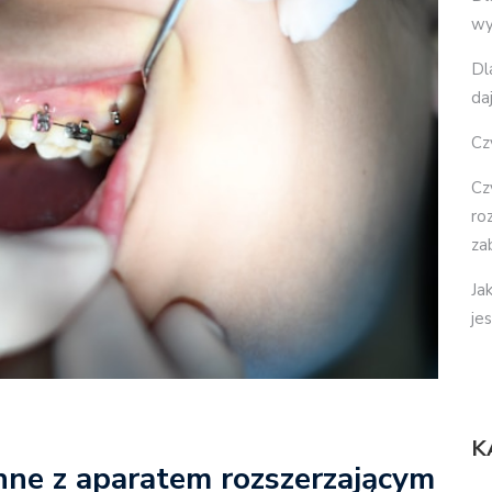
wy
Dl
da
Cz
Cz
ro
za
Ja
je
K
nne z aparatem rozszerzającym