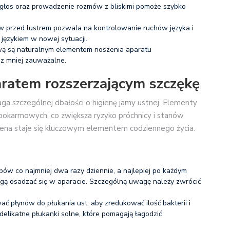
 głos oraz prowadzenie rozmów z bliskimi pomoże szybko
w przed lustrem pozwala na kontrolowanie ruchów języka i
 językiem w nowej sytuacji.
ą są naturalnym elementem noszenia aparatu
az mniej zauważalne.
aratem rozszerzającym szczękę
a szczególnej dbałości o higienę jamy ustnej. Elementy
pokarmowych, co zwiększa ryzyko próchnicy i stanów
iena staje się kluczowym elementem codziennego życia.
bów co najmniej dwa razy dziennie, a najlepiej po każdym
mogą osadzać się w aparacie. Szczególną uwagę należy zwrócić
ć płynów do płukania ust, aby zredukować ilość bakterii i
likatne płukanki solne, które pomagają łagodzić