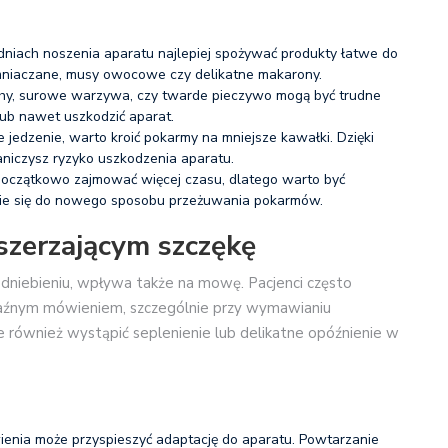
niach noszenia aparatu najlepiej spożywać produkty łatwe do
ziemniaczane, musy owocowe czy delikatne makarony.
hy, surowe warzywa, czy twarde pieczywo mogą być trudne
ub nawet uszkodzić aparat.
e jedzenie, warto kroić pokarmy na mniejsze kawałki. Dzięki
aniczysz ryzyko uszkodzenia aparatu.
początkowo zajmować więcej czasu, dlatego warto być
enie się do nowego sposobu przeżuwania pokarmów.
szerzającym szczękę
odniebieniu, wpływa także na mowę. Pacjenci często
raźnym mówieniem, szczególnie przy wymawianiu
Może również wystąpić seplenienie lub delikatne opóźnienie w
enia może przyspieszyć adaptację do aparatu. Powtarzanie