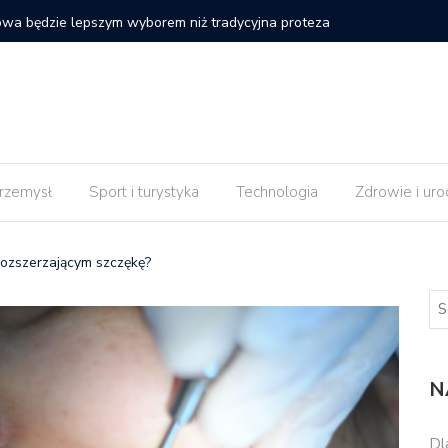
 strony internetowej nie daje efektów od razu po
Czy impl
rzemysł
Sport i turystyka
Technologia
Zdrowie i uro
rozszerzającym szczękę?
N
Dl