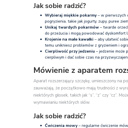
Jak sobie radzić?
Wybieraj miękkie pokarmy
– w pierwszych d
pogryzienia, takie jak jogurty, zupy, puree 
Unikaj twardych pokarmów
– twarde orzec
do przeżucia i mogą powodować dyskomfort l
Krojenie na małe kawałki
– aby ułatwić sobi
temu unikniesz problemów z gryzieniem i ogr
Cierpliwość przy jedzeniu
– jedzenie może 
cierpliwym i dać sobie czas na przyzwyczaj
Mówienie z aparatem roz
Aparat rozszerzający szczękę, umieszczony na p
zauważają, że początkowo mają trudności z wy
niektórych głosek, takich jak “s”, “z” czy “cz”. 
wymawianiu niektórych słów.
Jak sobie radzić?
Ćwiczenia mowy
– regularne ćwiczenie mówi