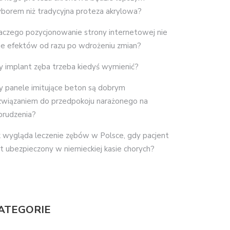
borem niż tradycyjna proteza akrylowa?
aczego pozycjonowanie strony internetowej nie
je efektów od razu po wdrożeniu zmian?
y implant zęba trzeba kiedyś wymienić?
y panele imitujące beton są dobrym
związaniem do przedpokoju narażonego na
brudzenia?
k wygląda leczenie zębów w Polsce, gdy pacjent
st ubezpieczony w niemieckiej kasie chorych?
ATEGORIE