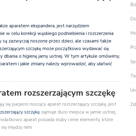
Bi
Do
także aparatem ekspandera, jest narzędziem
Mo
w celu korekcji wąskiego podniebienia i rozszerzenia
 są zazwyczaj noszone przez dzieci, ale czasami także
Pr
ozszerzającym szczękę może początkowo wydawać się
zy dbania o higienę jamy ustnej. W tym artykule omówimy,
Sp
paratem i jakie zmiany należy wprowadzić, aby ułatwić
Te
Un
ratem rozszerzającym szczękę
 się pacjenci noszący aparat rozszerzający szczękę, jest
Zd
zszerzający szczękę
zajmuje dużo miejsca w jamie ustnej,
datkowo aparat posiada śruby i inne elementy, które
się między nimi.