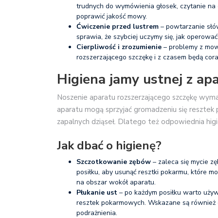
trudnych do wymówienia głosek, czytanie na
poprawić jakość mowy.
Ćwiczenie przed lustrem
– powtarzanie słó
sprawia, że szybciej uczymy się, jak operować
Cierpliwość i zrozumienie
– problemy z mow
rozszerzającego szczękę i z czasem będą cor
Higiena jamy ustnej z ap
Noszenie aparatu rozszerzającego szczękę wymag
aparatu mogą sprzyjać gromadzeniu się resztek 
zapalnych dziąseł. Dlatego też odpowiednia hig
Jak dbać o higienę?
Szczotkowanie zębów
– zaleca się mycie zę
posiłku, aby usunąć resztki pokarmu, które 
na obszar wokół aparatu.
Płukanie ust
– po każdym posiłku warto używa
resztek pokarmowych. Wskazane są również de
podrażnienia.