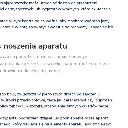
rzający szczękę może utrudniać dostęp do przestrzeni
ici dentystycznych lub irygatorów wodnych, które skutecznie
arne wizyty kontrolne są ważne, aby monitorować stan jamy
w stanie w porę zauważyć ewentualne problemy i zapobiec ich
s noszenia aparatu
aszcza na początku, może wiązać się z pewnym
at działa, rozszerzając szczękę, pacjent może odczuwać
podrażnienia tkanek jamy ustnej.
zego bólu, zwłaszcza w pierwszych dniach po założeniu
y środki przeciwbólowe, takie jak paracetamol czy ibuprofen.
okolicy zębów lub szczęki, stosowanie zimnych okładów może
rzypadku podrażnień dziąseł lub podniebienia przez aparat,
ego, który nakłada się na elementy aparatu, aby zmniejszyć