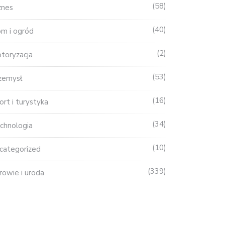
58
znes
40
m i ogród
2
toryzacja
53
zemysł
16
ort i turystyka
34
chnologia
10
categorized
339
rowie i uroda