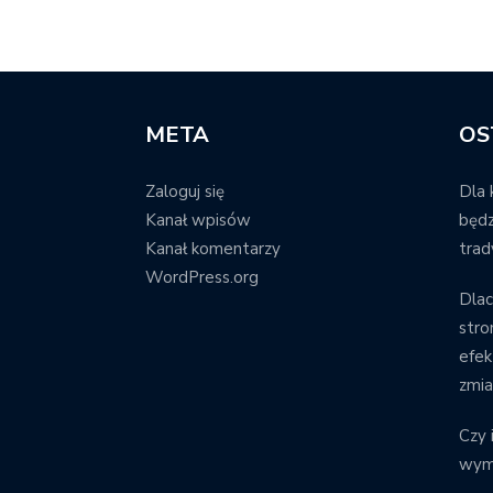
META
OS
Zaloguj się
Dla 
Kanał wpisów
będz
Kanał komentarzy
trad
WordPress.org
Dla
stro
efek
zmi
Czy 
wym