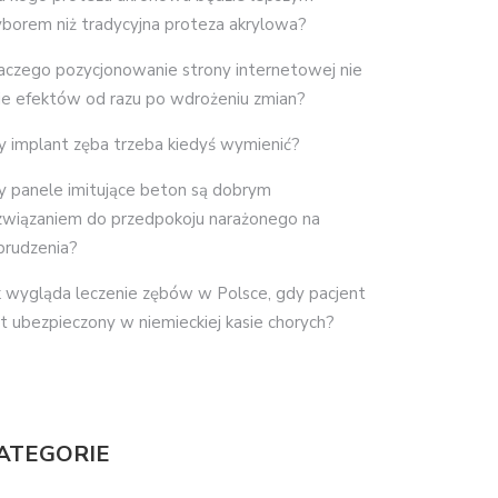
borem niż tradycyjna proteza akrylowa?
aczego pozycjonowanie strony internetowej nie
je efektów od razu po wdrożeniu zmian?
y implant zęba trzeba kiedyś wymienić?
y panele imitujące beton są dobrym
związaniem do przedpokoju narażonego na
brudzenia?
k wygląda leczenie zębów w Polsce, gdy pacjent
st ubezpieczony w niemieckiej kasie chorych?
ATEGORIE