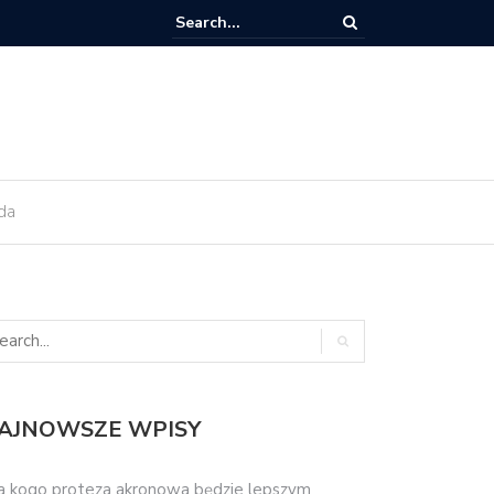
ant zęba trzeba kiedyś wymienić?
da
AJNOWSZE WPISY
a kogo proteza akronowa będzie lepszym