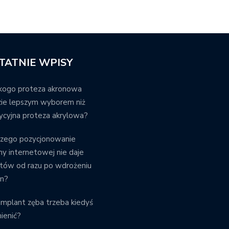
TATNIE WPISY
kogo proteza akronowa
ie lepszym wyborem niż
ycyjna proteza akrylowa?
czego pozycjonowanie
ny internetowej nie daje
tów od razu po wdrożeniu
an?
implant zęba trzeba kiedyś
ienić?