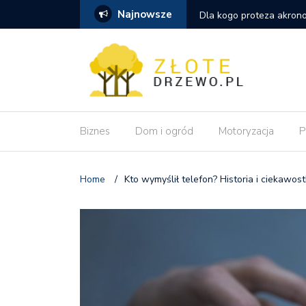
Najnowsze
szym wyborem niż tradycyjna proteza
Dlaczego pozycjonowanie
wdrożeniu zmian?
Biznes
Dom i ogród
Motoryzacja
P
Home
/
Kto wymyślił telefon? Historia i ciekawost