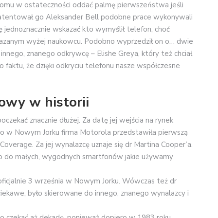
 komu w ostateczności oddać palmę pierwszeństwa jeśli
patentował go Aleksander Bell podobne prace wykonywali
ię jednoznacznie wskazać kto wymyślił telefon, choć
 wskazanym wyżej naukowcu. Podobno wyprzedził on o… dwie
nego, znanego odkrywcę – Elishe Greya, który też chciał
o faktu, że dzięki odkryciu telefonu nasze współczesne
owy w historii
czekać znacznie dłużej. Za datę jej wejścia na rynek
y to w Nowym Jorku firma Motorola przedstawiła pierwszą
overage. Za jej wynalazcę uznaje się dr Martina Cooper’a.
ć go do małych, wygodnych smartfonów jakie używamy
oficjalnie 3 września w Nowym Jorku. Wówczas też dr
ciekawe, było skierowane do innego, znanego wynalazcy i
ło czekać aż dekadę, ponieważ dopiero w 1983 roku