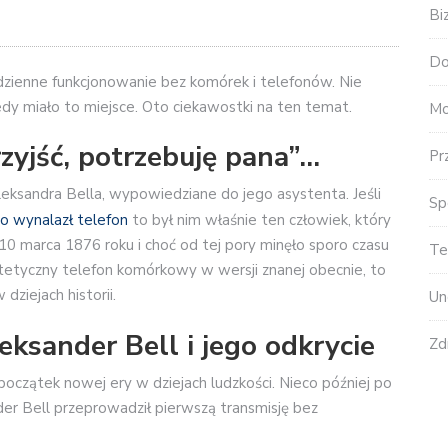
Bi
Do
zienne funkcjonowanie bez komórek i telefonów. Nie
iedy miało to miejsce. Oto ciekawostki na ten temat.
Mo
zyjść, potrzebuję pana”…
Pr
eksandra Bella, wypowiedziane do jego asystenta. Jeśli
Sp
to wynalazł telefon
to był nim właśnie ten człowiek, który
o 10 marca 1876 roku i choć od tej pory minęło sporo czasu
Te
stetyczny telefon komórkowy w wersji znanej obecnie, to
ziejach historii.
Un
eksander Bell i jego odkrycie
Zd
oczątek nowej ery w dziejach ludzkości. Nieco później po
er Bell przeprowadził pierwszą transmisję bez