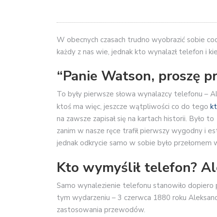
W obecnych czasach trudno wyobrazić sobie cod
każdy z nas wie, jednak kto wynalazł telefon i k
“Panie Watson, proszę pr
To były pierwsze słowa wynalazcy telefonu – Al
ktoś ma więc, jeszcze wątpliwości co do tego
k
na zawsze zapisał się na kartach historii. Było t
zanim w nasze ręce trafił pierwszy wygodny i e
jednak odkrycie samo w sobie było przełomem w d
Kto wymyślił telefon? Al
Samo wynalezienie telefonu stanowiło dopiero p
tym wydarzeniu – 3 czerwca 1880 roku Aleksand
zastosowania przewodów.