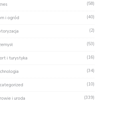
58
znes
40
m i ogród
2
toryzacja
53
zemysł
16
ort i turystyka
34
chnologia
10
categorized
339
rowie i uroda