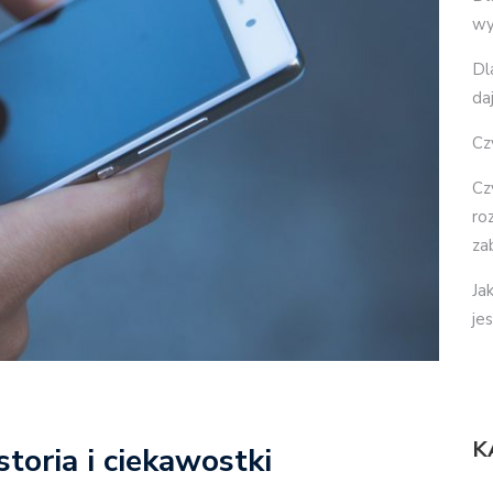
wy
Dl
da
Cz
Cz
ro
za
Ja
je
K
toria i ciekawostki