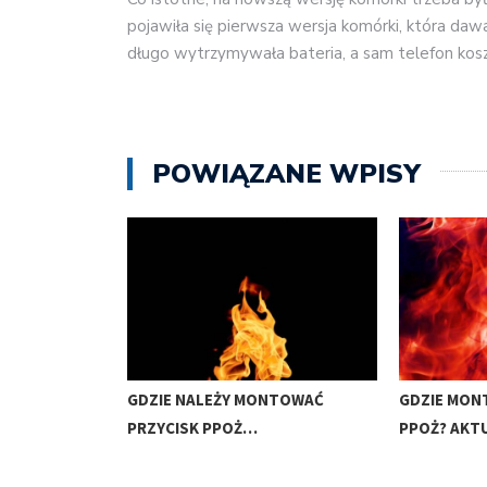
pojawiła się pierwsza wersja komórki, która daw
długo wytrzymywała bateria, a sam telefon kosz
POWIĄZANE WPISY
 ODDYMIANIA
GDZIE NALEŻY MONTOWAĆ
GDZIE MON
O…
PRZYCISK PPOŻ…
PPOŻ? AKT