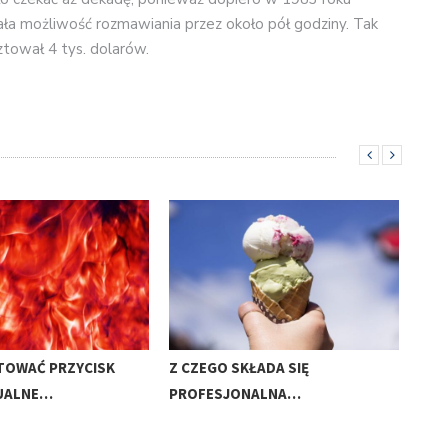
ała możliwość rozmawiania przez około pół godziny. Tak
tował 4 tys. dolarów.
TOWAĆ PRZYCISK
Z CZEGO SKŁADA SIĘ
JAK
UALNE…
PROFESJONALNA…
KON