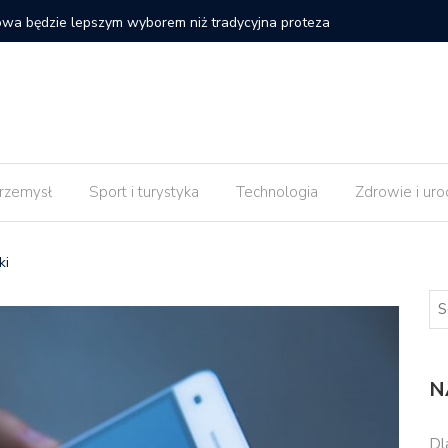
 strony internetowej nie daje efektów od razu po
Czy impl
rzemysł
Sport i turystyka
Technologia
Zdrowie i uro
ki
N
Dl