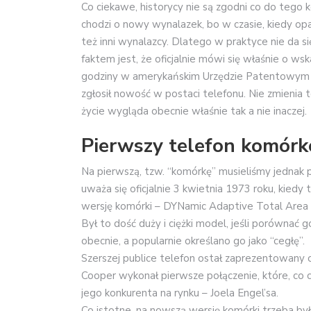
Co ciekawe, historycy nie są zgodni co do tego
chodzi o nowy wynalazek, bo w czasie, kiedy o
też inni wynalazcy. Dlatego w praktyce nie da s
faktem jest, że oficjalnie mówi się właśnie o
godziny w amerykańskim Urzędzie Patentowym in
zgłosił nowość w postaci telefonu. Nie zmienia t
życie wygląda obecnie właśnie tak a nie inaczej.
Pierwszy telefon komórk
Na pierwszą, tzw. “komórkę” musieliśmy jednak po
uważa się oficjalnie 3 kwietnia 1973 roku, kied
wersję komórki – DYNamic Adaptive Total Area C
Był to dość duży i ciężki model, jeśli porówna
obecnie, a popularnie określano go jako “cegłę”.
Szerszej publice telefon ostał zaprezentowany 
Cooper wykonał pierwsze połączenie, które, co 
jego konkurenta na rynku – Joela Engel’sa.
Co istotne, na nowszą wersję komórki trzeba by