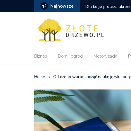
Najnowsze
szym wyborem niż tradycyjna proteza
Dlaczego pozycjonowanie
wdrożeniu zmian?
Biznes
Dom i ogród
Motoryzacja
P
Home
/
Od czego warto zacząć naukę języka angi