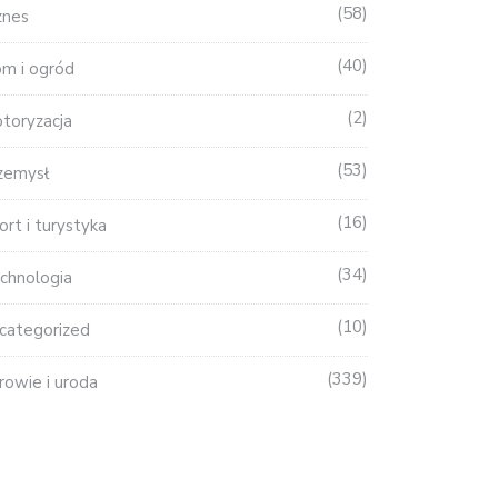
58
znes
40
m i ogród
2
toryzacja
53
zemysł
16
ort i turystyka
34
chnologia
10
categorized
339
rowie i uroda