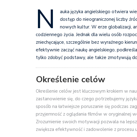
N
auka języka angielskiego otwiera wi
dostęp do nieograniczonej liczby źr
nowych kultur. W erze globalizacji, a
codziennego życia. Jednak dla wielu osób rozpo
zniechęcające, szczególnie bez wyraźnego kieru
efektywnie zacząć naukę angielskiego, podkreśla
tylko zdobyć podstawy, ale także zmotywują do 
Określenie celów
Określenie celów jest kluczowym krokiem w na
zastanowienie się, do czego potrzebujemy języka
sposób na łatwiejsze poruszanie się podczas z
przyjemność z oglądania filmów w oryginalnej we
Zrozumienie swoich motywacji pozwala na lepsz
zwiększa efektywność i zadowolenie z procesu uc