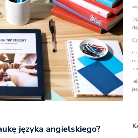
wy
Dl
da
Cz
Cz
ro
za
Ja
je
K
ukę języka angielskiego?