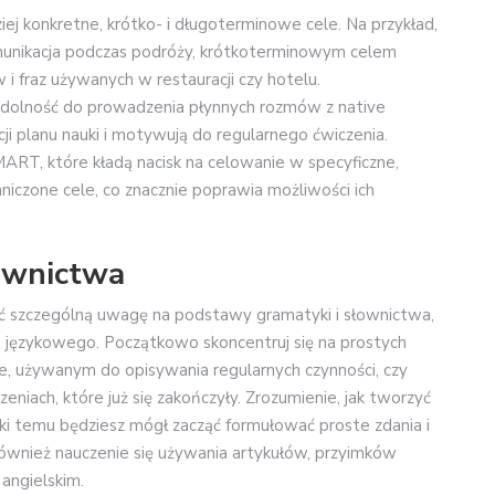
iej konkretne, krótko- i długoterminowe cele. Na przykład,
unikacja podczas podróży, krótkoterminowym celem
 fraz używanych w restauracji czy hotelu.
olność do prowadzenia płynnych rozmów z native
i planu nauki i motywują do regularnego ćwiczenia.
ART, które kładą nacisk na celowanie w specyficzne,
aniczone cele, co znacznie poprawia możliwości ich
ownictwa
ić szczególną uwagę na podstawy gramatyki i słownictwa,
 językowego. Początkowo skoncentruj się na prostych
le, używanym do opisywania regularnych czynności, czy
iach, które już się zakończyły. Zrozumienie, jak tworzyć
ięki temu będziesz mógł zacząć formułować proste zdania i
wnież nauczenie się używania artykułów, przyimków
 angielskim.