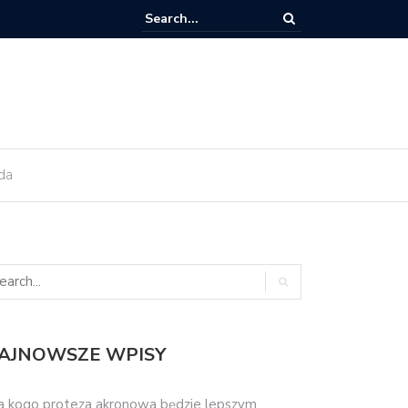
ant zęba trzeba kiedyś wymienić?
da
AJNOWSZE WPISY
a kogo proteza akronowa będzie lepszym