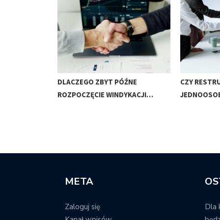
JONOWANIE
DLACZEGO ZBYT PÓŹNE
CZY RESTR
OWEJ NIE…
ROZPOCZĘCIE WINDYKACJI…
JEDNOOSO
META
OS
Zaloguj się
Dla 
Kanał wpisów
będz