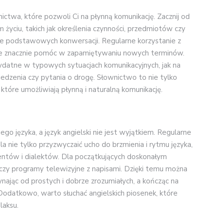
twa, które pozwoli Ci na płynną komunikację. Zacznij od
 życiu, takich jak określenia czynności, przedmiotów czy
ie podstawowych konwersacji. Regularne korzystanie z
oże znacznie pomóc w zapamiętywaniu nowych terminów.
zydatne w typowych sytuacjach komunikacyjnych, jak na
edzenia czy pytania o drogę. Słownictwo to nie tylko
które umożliwiają płynną i naturalną komunikację.
o języka, a język angielski nie jest wyjątkiem. Regularne
a nie tylko przyzwyczaić ucho do brzmienia i rytmu języka,
entów i dialektów. Dla początkujących doskonałym
zy programy telewizyjne z napisami. Dzięki temu można
nając od prostych i dobrze zrozumiałych, a kończąc na
Dodatkowo, warto słuchać angielskich piosenek, które
laksu.