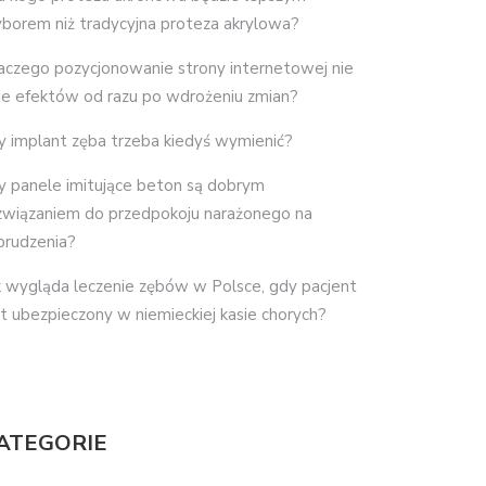
borem niż tradycyjna proteza akrylowa?
aczego pozycjonowanie strony internetowej nie
je efektów od razu po wdrożeniu zmian?
y implant zęba trzeba kiedyś wymienić?
y panele imitujące beton są dobrym
związaniem do przedpokoju narażonego na
brudzenia?
k wygląda leczenie zębów w Polsce, gdy pacjent
st ubezpieczony w niemieckiej kasie chorych?
ATEGORIE