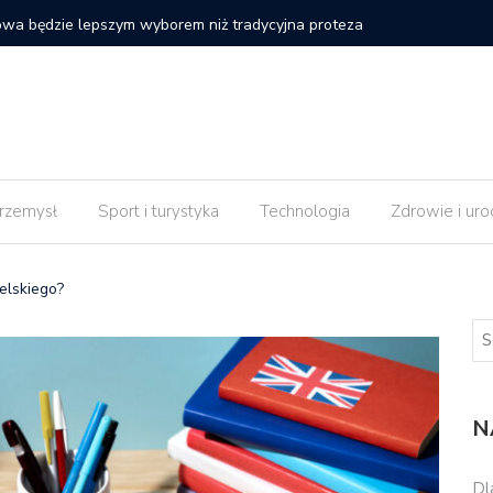
 strony internetowej nie daje efektów od razu po
Czy impl
rzemysł
Sport i turystyka
Technologia
Zdrowie i uro
elskiego?
N
Dl