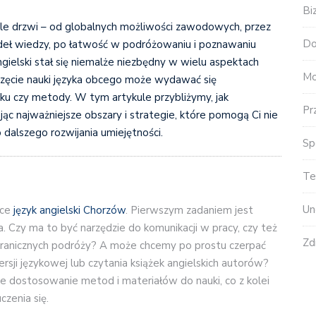
Bi
ele drzwi – od globalnych możliwości zawodowych, przez
Do
ódeł wiedzy, po łatwość w podróżowaniu i poznawaniu
ngielski stał się niemalże niezbędny w wielu aspektach
Mo
częcie nauki języka obcego może wydawać się
nku czy metody. W tym artykule przybliżymy, jak
Pr
jąc najważniejsze obszary i strategie, które pomogą Ci nie
dalszego rozwijania umiejętności.
Sp
Te
Un
uce
język angielski Chorzów
. Pierwszym zadaniem jest
. Czy ma to być narzędzie do komunikacji w pracy, czy też
Zd
agranicznych podróży? A może chcemy po prostu czerpać
rsji językowej lub czytania książek angielskich autorów?
e dostosowanie metod i materiałów do nauki, co z kolei
zenia się.