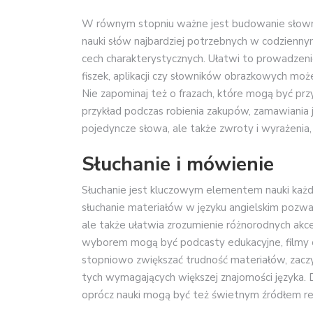
W równym stopniu ważne jest budowanie słownic
nauki słów najbardziej potrzebnych w codziennym
cech charakterystycznych. Ułatwi to prowadzen
fiszek, aplikacji czy słowników obrazkowych m
Nie zapominaj też o frazach, które mogą być pr
przykład podczas robienia zakupów, zamawiania j
pojedyncze słowa, ale także zwroty i wyrażenia, 
Słuchanie i mówienie
Słuchanie jest kluczowym elementem nauki każdeg
słuchanie materiałów w języku angielskim pozwal
ale także ułatwia zrozumienie różnorodnych akc
wyborem mogą być podcasty edukacyjne, filmy c
stopniowo zwiększać trudność materiałów, zaczy
tych wymagających większej znajomości języka. 
oprócz nauki mogą być też świetnym źródłem re