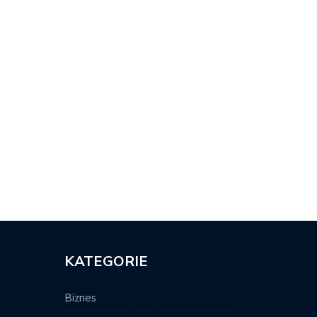
 WYBRAĆ NAJLEPSZY
CZY RESTRUKTURYZACJA
TOMAT DO…
SĄDOWA WSTRZYMUJE
EGZEKUCJĘ…
KATEGORIE
Biznes