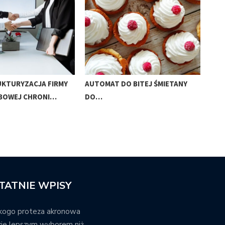
UKTURYZACJA FIRMY
AUTOMAT DO BITEJ ŚMIETANY
JAK
BOWEJ CHRONI…
DO…
AU
TATNIE WPISY
kogo proteza akronowa
ie lepszym wyborem niż