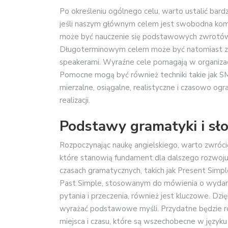
Po określeniu ogólnego celu, warto ustalić bardz
jeśli naszym głównym celem jest swobodna kom
może być nauczenie się podstawowych zwrotów i
Długoterminowym celem może być natomiast zd
speakerami. Wyraźne cele pomagają w organizacj
Pomocne mogą być również techniki takie jak SM
mierzalne, osiągalne, realistyczne i czasowo ogr
realizacji.
Podstawy gramatyki i sł
Rozpoczynając naukę angielskiego, warto zwróc
które stanowią fundament dla dalszego rozwoju
czasach gramatycznych, takich jak Present Simp
Past Simple, stosowanym do mówienia o wydarzen
pytania i przeczenia, również jest kluczowe. Dz
wyrażać podstawowe myśli. Przydatne będzie ró
miejsca i czasu, które są wszechobecne w języku