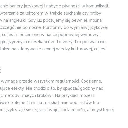
ie bariery językowej i nabycie płynności w komunikacji.
wtarzanie za lektorem w trakcie słuchania czy próby
 na angielski. Gdy już poczujemy się pewniej, można
 szczególnie pomocne. Platformy do wymiany językowej
, co jest nieocenione w nauce poprawnej wymowy i
nglojęzycznych mieszkańców. To wszystko pozwala nie
e także na zdobywanie cennej wiedzy kulturowej, co jest
ć
, wymaga przede wszystkim regularności. Codzienne,
ujące efekty. Nie chodzi o to, by spędzać godziny nad
jąc metody „małych kroków”. Na przykład, możesz
ówek, kolejne 15 minut na słuchanie podcastów lub
 język staje się częścią twojej codzienności, a umysł lepiej