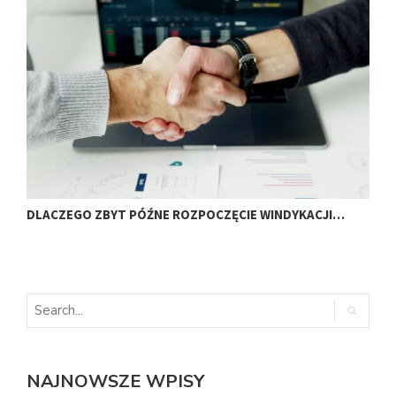
DLACZEGO ZBYT PÓŹNE ROZPOCZĘCIE WINDYKACJI…
C
C
NAJNOWSZE WPISY