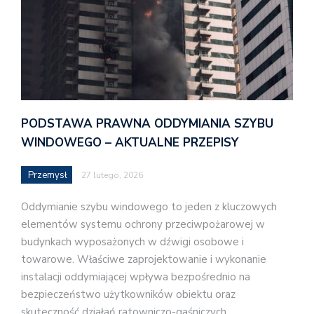
PODSTAWA PRAWNA ODDYMIANIA SZYBU
WINDOWEGO – AKTUALNE PRZEPISY
Przemysł
27 lutego, 2026
Oddymianie szybu windowego to jeden z kluczowych
elementów systemu ochrony przeciwpożarowej w
budynkach wyposażonych w dźwigi osobowe i
towarowe. Właściwe zaprojektowanie i wykonanie
instalacji oddymiającej wpływa bezpośrednio na
bezpieczeństwo użytkowników obiektu oraz
skuteczność działań ratowniczo-gaśniczych.…