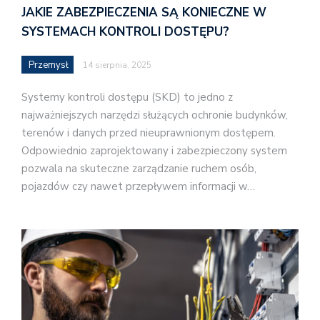
JAKIE ZABEZPIECZENIA SĄ KONIECZNE W
SYSTEMACH KONTROLI DOSTĘPU?
Przemysł
14 sierpnia, 2025
Systemy kontroli dostępu (SKD) to jedno z
najważniejszych narzędzi służących ochronie budynków,
terenów i danych przed nieuprawnionym dostępem.
Odpowiednio zaprojektowany i zabezpieczony system
pozwala na skuteczne zarządzanie ruchem osób,
pojazdów czy nawet przepływem informacji w…