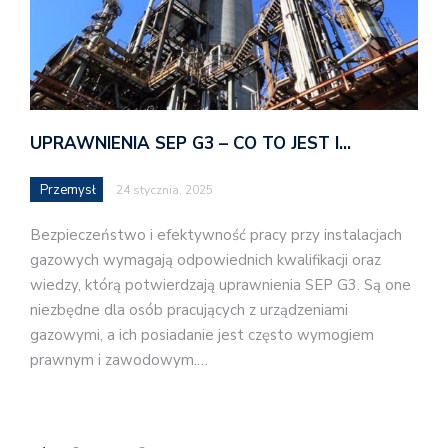
UPRAWNIENIA SEP G3 – CO TO JEST I…
Przemysł
24 stycznia, 2025
Bezpieczeństwo i efektywność pracy przy instalacjach
gazowych wymagają odpowiednich kwalifikacji oraz
wiedzy, którą potwierdzają uprawnienia SEP G3. Są one
niezbędne dla osób pracujących z urządzeniami
gazowymi, a ich posiadanie jest często wymogiem
prawnym i zawodowym.…