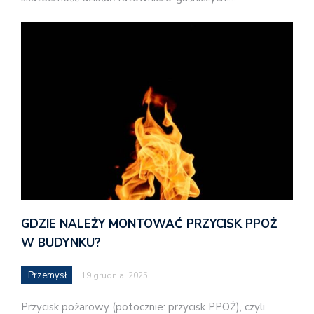
GDZIE NALEŻY MONTOWAĆ PRZYCISK PPOŻ
W BUDYNKU?
Przemysł
19 grudnia, 2025
Przycisk pożarowy (potocznie: przycisk PPOŻ), czyli