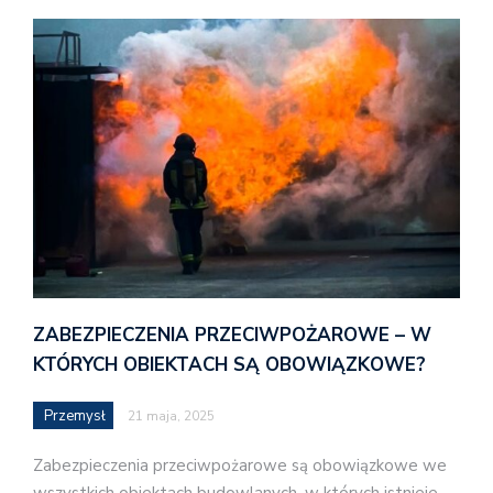
ZABEZPIECZENIA PRZECIWPOŻAROWE – W
KTÓRYCH OBIEKTACH SĄ OBOWIĄZKOWE?
Przemysł
21 maja, 2025
Zabezpieczenia przeciwpożarowe są obowiązkowe we
wszystkich obiektach budowlanych, w których istnieje