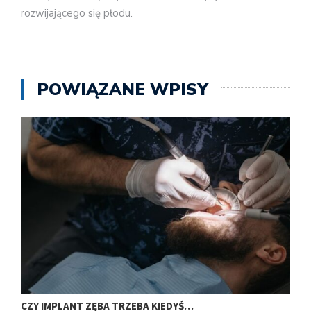
rozwijającego się płodu.
POWIĄZANE WPISY
CZY IMPLANT ZĘBA TRZEBA KIEDYŚ…
J