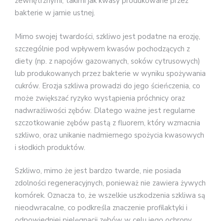
zewnętrznymi, takimi jak kwasy produkowane przez
bakterie w jamie ustnej.
Mimo swojej twardości, szkliwo jest podatne na erozję,
szczególnie pod wpływem kwasów pochodzących z
diety (np. z napojów gazowanych, soków cytrusowych)
lub produkowanych przez bakterie w wyniku spożywania
cukrów. Erozja szkliwa prowadzi do jego ścieńczenia, co
może zwiększać ryzyko wystąpienia próchnicy oraz
nadwrażliwości zębów. Dlatego ważne jest regularne
szczotkowanie zębów pastą z fluorem, który wzmacnia
szkliwo, oraz unikanie nadmiernego spożycia kwasowych
i słodkich produktów.
Szkliwo, mimo że jest bardzo twarde, nie posiada
zdolności regeneracyjnych, ponieważ nie zawiera żywych
komórek. Oznacza to, że wszelkie uszkodzenia szkliwa są
nieodwracalne, co podkreśla znaczenie profilaktyki i
odpowiedniej pielęgnacji zębów w celu jego ochrony.