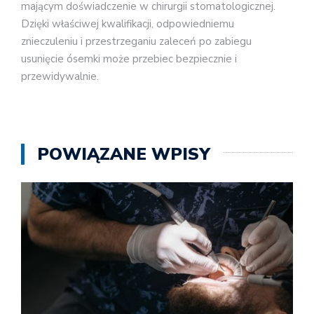
mającym doświadczenie w chirurgii stomatologicznej.
Dzięki właściwej kwalifikacji, odpowiedniemu
znieczuleniu i przestrzeganiu zaleceń po zabiegu
usunięcie ósemki może przebiec bezpiecznie i
przewidywalnie.
POWIĄZANE WPISY