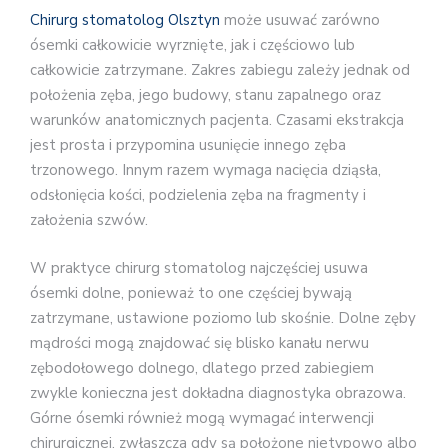
Chirurg stomatolog Olsztyn
może usuwać zarówno
ósemki całkowicie wyrznięte, jak i częściowo lub
całkowicie zatrzymane. Zakres zabiegu zależy jednak od
położenia zęba, jego budowy, stanu zapalnego oraz
warunków anatomicznych pacjenta. Czasami ekstrakcja
jest prosta i przypomina usunięcie innego zęba
trzonowego. Innym razem wymaga nacięcia dziąsła,
odsłonięcia kości, podzielenia zęba na fragmenty i
założenia szwów.
W praktyce chirurg stomatolog najczęściej usuwa
ósemki dolne, ponieważ to one częściej bywają
zatrzymane, ustawione poziomo lub skośnie. Dolne zęby
mądrości mogą znajdować się blisko kanału nerwu
zębodołowego dolnego, dlatego przed zabiegiem
zwykle konieczna jest dokładna diagnostyka obrazowa.
Górne ósemki również mogą wymagać interwencji
chirurgicznej, zwłaszcza gdy są położone nietypowo albo