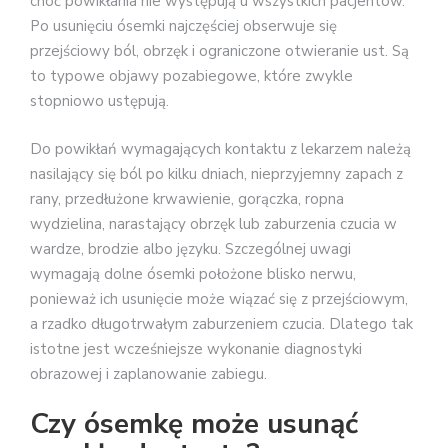
choć powikłania nie występują u wszystkich pacjentów.
Po usunięciu ósemki najczęściej obserwuje się
przejściowy ból, obrzęk i ograniczone otwieranie ust. Są
to typowe objawy pozabiegowe, które zwykle
stopniowo ustępują.
Do powikłań wymagających kontaktu z lekarzem należą
nasilający się ból po kilku dniach, nieprzyjemny zapach z
rany, przedłużone krwawienie, gorączka, ropna
wydzielina, narastający obrzęk lub zaburzenia czucia w
wardze, brodzie albo języku. Szczególnej uwagi
wymagają dolne ósemki położone blisko nerwu,
ponieważ ich usunięcie może wiązać się z przejściowym,
a rzadko długotrwałym zaburzeniem czucia. Dlatego tak
istotne jest wcześniejsze wykonanie diagnostyki
obrazowej i zaplanowanie zabiegu.
Czy ósemkę może usunąć