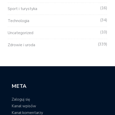
16
Sport i turystyka
34
Technologia
10
Uncategorized
339
Zdrowie i uroda
META
Zaloguj się
Kanał wpisów
Kanał komentarzy