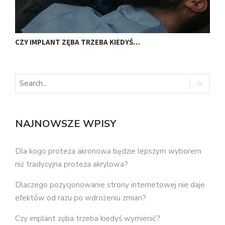
CZY IMPLANT ZĘBA TRZEBA KIEDYŚ…
J
NAJNOWSZE WPISY
Dla kogo proteza akronowa będzie lepszym wyborem
niż tradycyjna proteza akrylowa?
Dlaczego pozycjonowanie strony internetowej nie daje
efektów od razu po wdrożeniu zmian?
Czy implant zęba trzeba kiedyś wymienić?