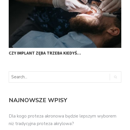
CZY IMPLANT ZĘBA TRZEBA KIEDYŚ…
J
NAJNOWSZE WPISY
Dla kogo proteza akronowa będzie lepszym wyborem
niż tradycyjna proteza akrylowa?