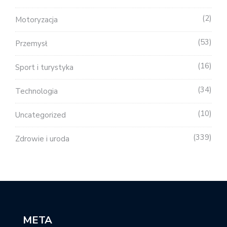
2
Motoryzacja
53
Przemysł
16
Sport i turystyka
34
Technologia
10
Uncategorized
339
Zdrowie i uroda
META