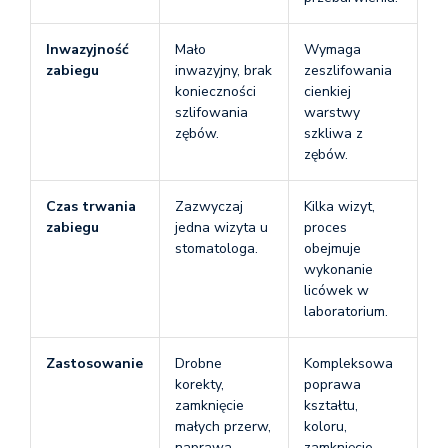
Inwazyjność
Mało
Wymaga
zabiegu
inwazyjny, brak
zeszlifowania
konieczności
cienkiej
szlifowania
warstwy
zębów.
szkliwa z
zębów.
Czas trwania
Zazwyczaj
Kilka wizyt,
zabiegu
jedna wizyta u
proces
stomatologa.
obejmuje
wykonanie
licówek w
laboratorium.
Zastosowanie
Drobne
Kompleksowa
korekty,
poprawa
zamknięcie
kształtu,
małych przerw,
koloru,
naprawa
zamknięcie