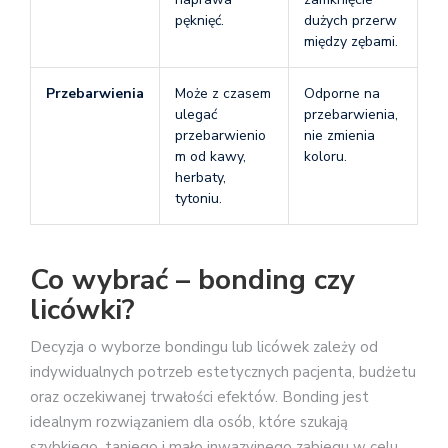
pęknięć.
dużych przerw
między zębami.
Przebarwienia
Może z czasem
Odporne na
ulegać
przebarwienia,
przebarwienio
nie zmienia
m od kawy,
koloru.
herbaty,
tytoniu.
Co wybrać – bonding czy
licówki?
Decyzja o wyborze bondingu lub licówek zależy od
indywidualnych potrzeb estetycznych pacjenta, budżetu
oraz oczekiwanej trwałości efektów. Bonding jest
idealnym rozwiązaniem dla osób, które szukają
szybkiego, taniego i mało inwazyjnego zabiegu w celu