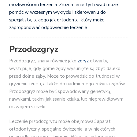
możliwościom leczenia. Zrozumienie tych wad może
pomóc w wczesnym wykryciu i skierowaniu do
specjalisty, takiego jak ortodonta, który może
zaproponować odpowiednie leczenie.
Przodozgryz
Przodozgryz, znany również jako
zgryz
otwarty,
występuje, gdy górne zęby wysunięte są zbyt daleko
przed dolne zęby. Może to prowadzić do trudności w
gryzieniu i żuciu, a także do nadmiernego zużycia zębów.
Przodozgryz może być spowodowany genetyką,
nawykami, takimi jak ssanie kciuka, lub nieprawidłowym
rozwojem szczęki.
Leczenie przodozgryzu może obejmować aparat
ortodontyczny, specjalne ćwiczenia, a w niektórych
przypadkach nawet chirurgię. Wczesna interwencja