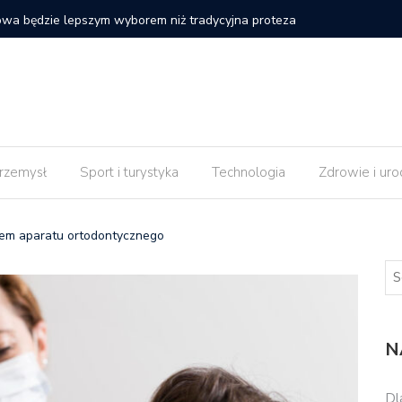
 strony internetowej nie daje efektów od razu po
Czy impl
rzemysł
Sport i turystyka
Technologia
Zdrowie i uro
iem aparatu ortodontycznego
N
Dl