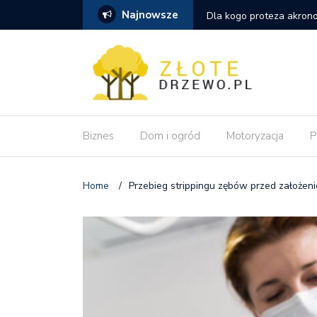
Najnowsze
szym wyborem niż tradycyjna proteza
Dlaczego pozycjonowanie
wdrożeniu zmian?
Biznes
Dom i ogród
Motoryzacja
P
Home
/
Przebieg strippingu zębów przed założen