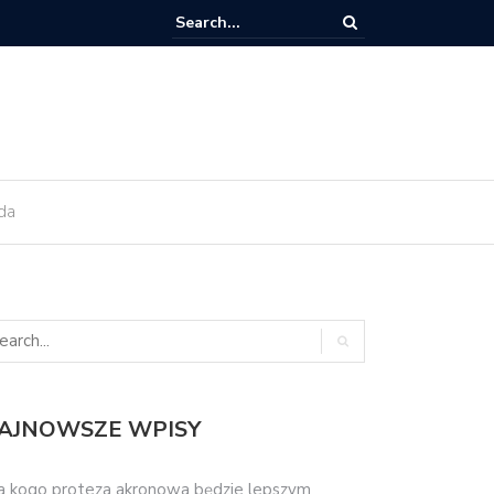
ant zęba trzeba kiedyś wymienić?
da
AJNOWSZE WPISY
a kogo proteza akronowa będzie lepszym