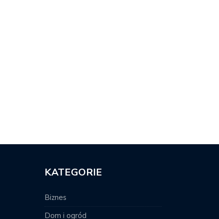
DY TRZEBA WYKONAĆ RTG
JAK WYGLĄDA LECZENIE UBYTKU
A?
ZĘBOWEGO?
KATEGORIE
Biznes
Dom i ogród