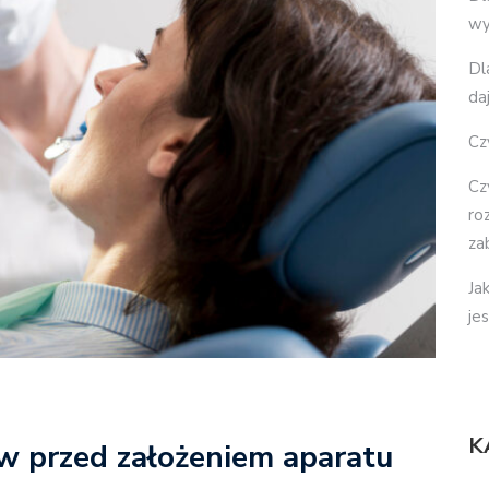
wy
Dl
da
Cz
Cz
ro
za
Ja
je
K
ów przed założeniem aparatu