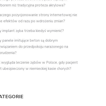
borem niż tradycyjna proteza akrylowa?
aczego pozycjonowanie strony internetowej nie
je efektów od razu po wdrożeniu zmian?
y implant zęba trzeba kiedyś wymienić?
y panele imitujące beton są dobrym
związaniem do przedpokoju narażonego na
brudzenia?
k wygląda leczenie zębów w Polsce, gdy pacjent
st ubezpieczony w niemieckiej kasie chorych?
ATEGORIE