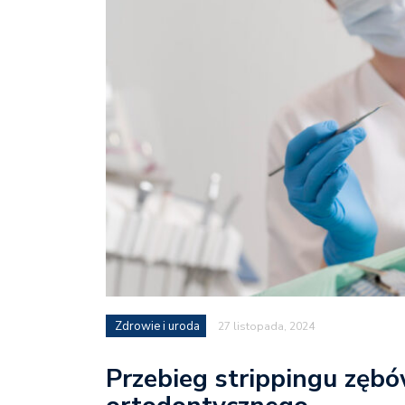
Zdrowie i uroda
27 listopada, 2024
Przebieg strippingu zęb