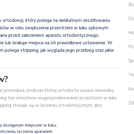
Bi
Do
ortodoncji, który polega na delikatnym zeszlifowaniu
ębów w celu zwiększenia przestrzeni w łuku zębowym.
Mo
wana przed założeniem aparatu ortodontycznego,
ne lub brakuje miejsca na ich prawidłowe ustawienie. W
Pr
m polega stripping, jak wygląda jego przebieg oraz jakie
Sp
Te
w?
Un
to procedura, podczas której ortodonta usuwa niewielką
abieg ten umożliwia wygospodarowanie przestrzeni w łuku
Zd
ping stosuje się w leczeniu ortodontycznym, aby:
 a dostępnym miejscem w łuku.
ończeniu leczenia aparatem.