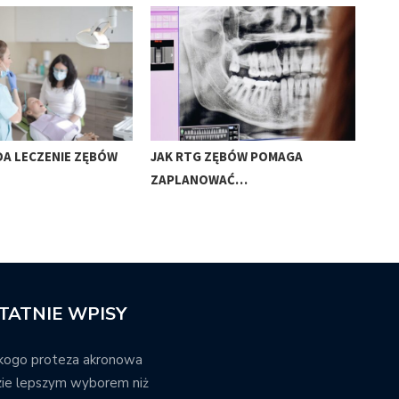
DA LECZENIE ZĘBÓW
JAK RTG ZĘBÓW POMAGA
KIE
ZAPLANOWAĆ…
ZĘB
TATNIE WPISY
kogo proteza akronowa
ie lepszym wyborem niż