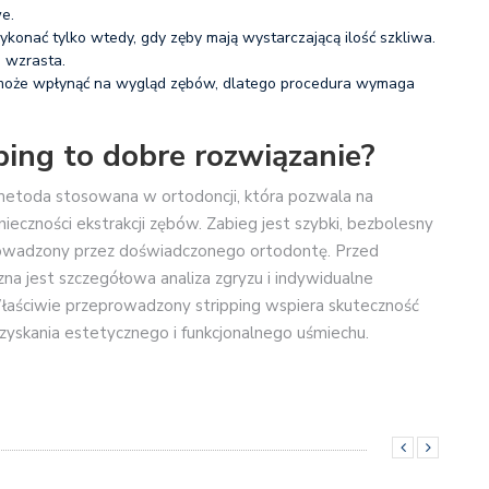
we.
konać tylko wtedy, gdy zęby mają wystarczającą ilość szkliwa.
 wzrasta.
 może wpłynąć na wygląd zębów, dlatego procedura wymaga
ing to dobre rozwiązanie?
 metoda stosowana w ortodoncji, która pozwala na
eczności ekstrakcji zębów. Zabieg jest szybki, bezbolesny
prowadzony przez doświadczonego ortodontę. Przed
zna jest szczegółowa analiza zgryzu i indywidualne
łaściwie przeprowadzony stripping wspiera skuteczność
uzyskania estetycznego i funkcjonalnego uśmiechu.