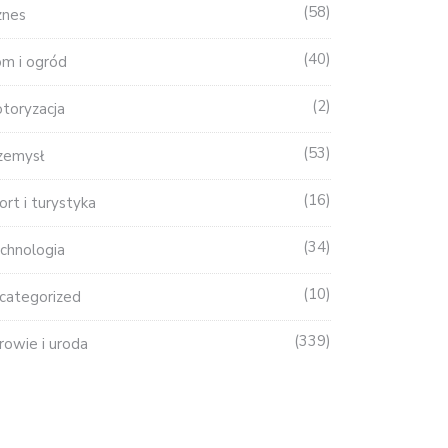
58
znes
40
m i ogród
2
toryzacja
53
zemysł
16
ort i turystyka
34
chnologia
10
categorized
339
rowie i uroda