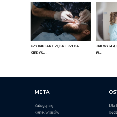
ZA AKRONOWA
CZY IMPLANT ZĘBA TRZEBA
JAK WYGLĄ
KIEDYŚ…
W…
META
OS
Zaloguj się
Dla 
Kanał wpisów
będz