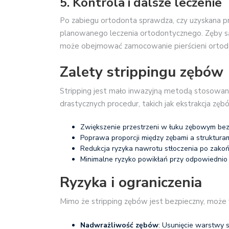
5. Kontrola i dalsze leczenie
Po zabiegu ortodonta sprawdza, czy uzyskana p
planowanego leczenia ortodontycznego. Zęby s
może obejmować zamocowanie pierścieni ortodo
Zalety strippingu zębów
Stripping jest mało inwazyjną metodą stosowaną
drastycznych procedur, takich jak ekstrakcja zęb
Zwiększenie przestrzeni w łuku zębowym be
Poprawa proporcji między zębami a strukturam
Redukcja ryzyka nawrotu stłoczenia po zakoń
Minimalne ryzyko powikłań przy odpowiedni
Ryzyka i ograniczenia
Mimo że stripping zębów jest bezpieczny, może w
Nadwrażliwość zębów
: Usunięcie warstwy 