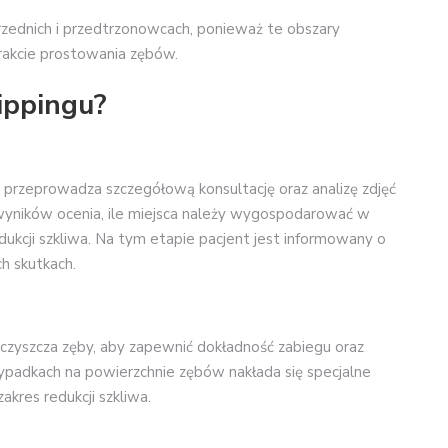
zednich i przedtrzonowcach, ponieważ te obszary
rakcie prostowania zębów.
ippingu?
przeprowadza szczegółową konsultację oraz analizę zdjęć
wyników ocenia, ile miejsca należy wygospodarować w
kcji szkliwa. Na tym etapie pacjent jest informowany o
ch skutkach.
czyszcza zęby, aby zapewnić dokładność zabiegu oraz
zypadkach na powierzchnie zębów nakłada się specjalne
akres redukcji szkliwa.