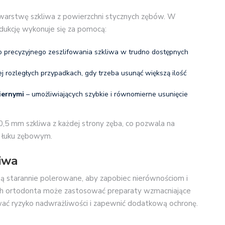
 warstwę szkliwa z powierzchni stycznych zębów. W
redukcję wykonuje się za pomocą:
 precyzyjnego zeszlifowania szkliwa w trudno dostępnych
j rozległych przypadkach, gdy trzeba usunąć większą ilość
iernymi
– umożliwiających szybkie i równomierne usunięcie
0,5 mm szkliwa z każdej strony zęba, co pozwala na
 łuku zębowym.
liwa
ą starannie polerowane, aby zapobiec nierównościom i
ach ortodonta może zastosować preparaty wzmacniające
zować ryzyko nadwrażliwości i zapewnić dodatkową ochronę.