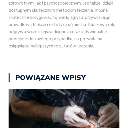
zdrowotnym, jak i psychospołecznym. Jednakże, dzięki
dostępnym skutecznym metodom leczenia, można
skutecznie korygować tę wadę zgryzu, przywracając
prawidłową funkcję i estetykę uśmiechu. Kluczową rolę
odgrywa wcześniejsza diagnoza oraz indywidualne
podejście do każdego przypadku, co pozwala na
osiągnięcie najlepszych rezultatów leczenia.
POWIĄZANE WPISY