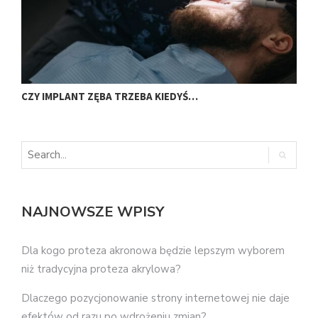
CZY IMPLANT ZĘBA TRZEBA KIEDYŚ…
J
NAJNOWSZE WPISY
Dla kogo proteza akronowa będzie lepszym wyborem
niż tradycyjna proteza akrylowa?
Dlaczego pozycjonowanie strony internetowej nie daje
efektów od razu po wdrożeniu zmian?