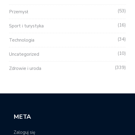
53
Przemysł
16
Sport i turystyka
34
Technologia
10
Uncategorized
339
Zdrowie i uroda
META
Zaloguj się