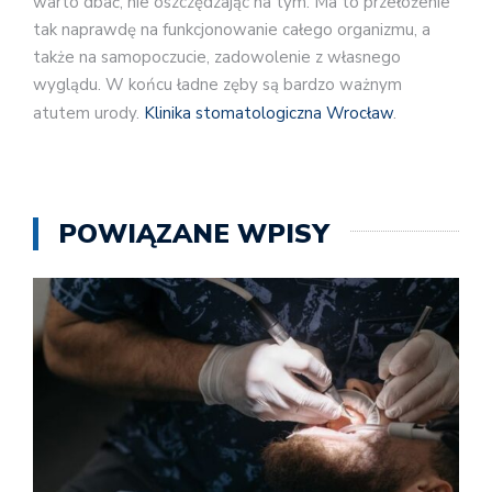
warto dbać, nie oszczędzając na tym. Ma to przełożenie
tak naprawdę na funkcjonowanie całego organizmu, a
także na samopoczucie, zadowolenie z własnego
wyglądu. W końcu ładne zęby są bardzo ważnym
atutem urody.
Klinika stomatologiczna Wrocław
.
POWIĄZANE WPISY