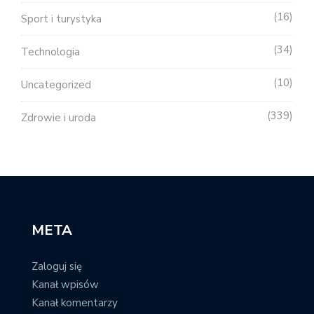
16
Sport i turystyka
34
Technologia
10
Uncategorized
339
Zdrowie i uroda
META
Zaloguj się
Kanał wpisów
Kanał komentarzy