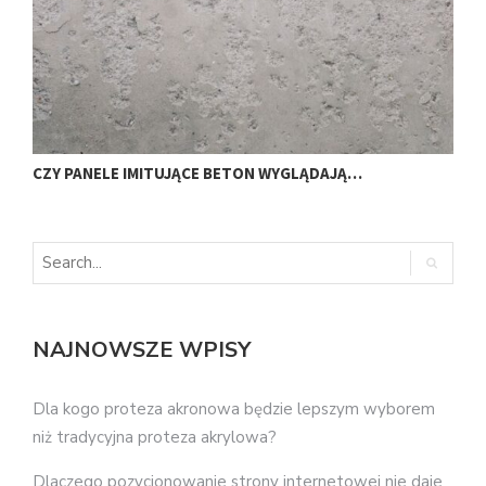
C
CZY PANELE IMITUJĄCE BETON WYGLĄDAJĄ…
NAJNOWSZE WPISY
Dla kogo proteza akronowa będzie lepszym wyborem
niż tradycyjna proteza akrylowa?
Dlaczego pozycjonowanie strony internetowej nie daje