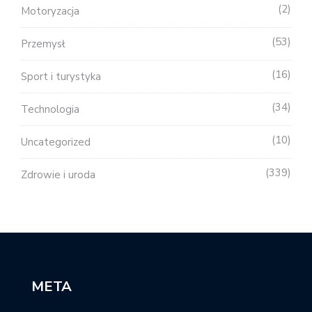
2
Motoryzacja
53
Przemysł
16
Sport i turystyka
34
Technologia
10
Uncategorized
339
Zdrowie i uroda
META