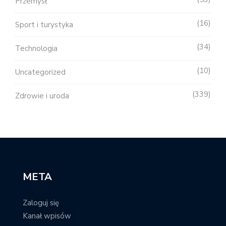
Przemysł
16
Sport i turystyka
34
Technologia
10
Uncategorized
339
Zdrowie i uroda
META
Zaloguj się
Kanał wpisów