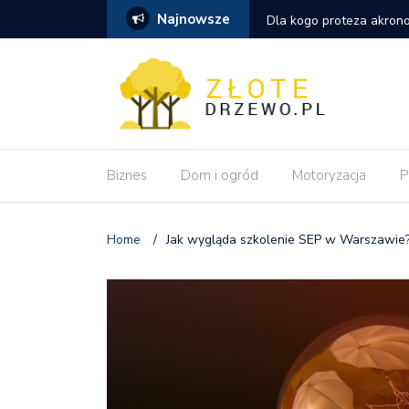
Najnowsze
szym wyborem niż tradycyjna proteza
Dlaczego pozycjonowani
wdrożeniu zmian?
Biznes
Dom i ogród
Motoryzacja
P
Home
/
Jak wygląda szkolenie SEP w Warszawie