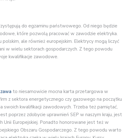
przystępują do egzaminu państwowego. Od niego będzie
zawodowe, które pozwolą pracować w zawodzie elektryka.
u polskim, ale również europejskim. Elektrycy mogą liczyć
ani w wielu sektorach gospodarczych. Z tego powodu
woje kwalifikacje zawodowe.
szawa
to niesamowicie mocna karta przetargowa w
e firm z sektora energetycznego czy gazowego na początku
swoich kwalifikacji zawodowych. Trzeba też pamiętać,
 jest poprzez zdobycie uprawnień SEP w naszym kraju, jest
h Unii Europejskiej. Ponadto honorowane jest też w
ropejskiego Obszaru Gospodarczego. Z tego powodu warto
ca elektryka czeka w wielu krajach Europy. Kursy