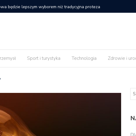
e strony internetowej nie daje efektów od razu po
Czy impl
rzemysł
Sport i turystyka
Technologia
Zdrowie i uro
?
N
Dl