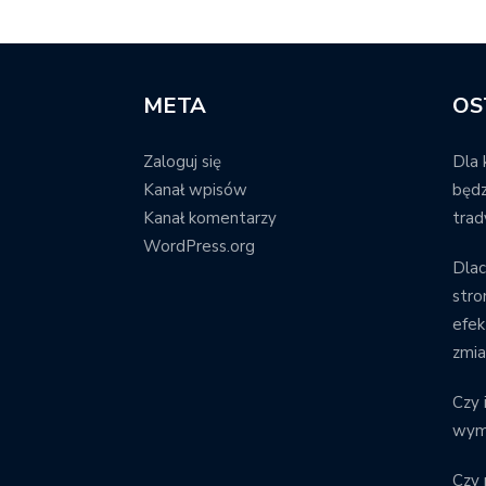
META
OS
Zaloguj się
Dla 
Kanał wpisów
będz
Kanał komentarzy
trad
WordPress.org
Dla
stro
efek
zmi
Czy 
wym
Czy 