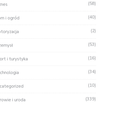
58
znes
40
m i ogród
2
toryzacja
53
zemysł
16
ort i turystyka
34
chnologia
10
categorized
339
rowie i uroda