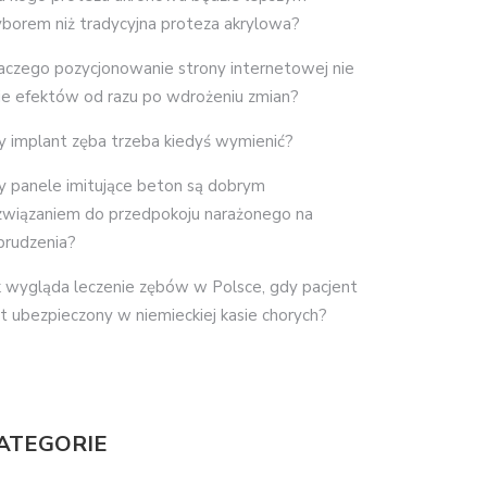
borem niż tradycyjna proteza akrylowa?
aczego pozycjonowanie strony internetowej nie
je efektów od razu po wdrożeniu zmian?
y implant zęba trzeba kiedyś wymienić?
y panele imitujące beton są dobrym
związaniem do przedpokoju narażonego na
brudzenia?
k wygląda leczenie zębów w Polsce, gdy pacjent
st ubezpieczony w niemieckiej kasie chorych?
ATEGORIE