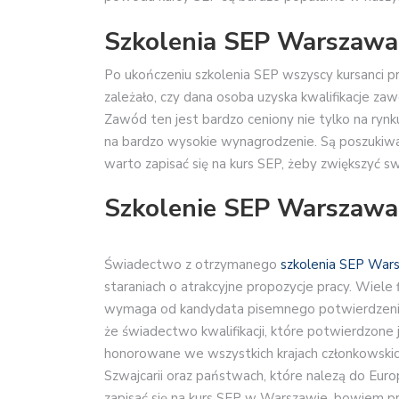
Szkolenia SEP Warszawa
Po ukończeniu szkolenia SEP wszyscy kursanci 
zależało, czy dana osoba uzyska kwalifikacje 
Zawód ten jest bardzo ceniony nie tylko na rynk
na bardzo wysokie wynagrodzenie. Są poszukiw
warto zapisać się na kurs SEP, żeby zwiększyć s
Szkolenie SEP Warszawa
Świadectwo z otrzymanego
szkolenia SEP War
staraniach o atrakcyjne propozycje pracy. Wiel
wymaga od kandydata pisemnego potwierdzenia 
że świadectwo kwalifikacji, które potwierdzone
honorowane we wszystkich krajach członkowskic
Szwajcarii oraz państwach, które nalezą do Eu
zapisać się na kurs SEP w Warszawie, bowiem pra