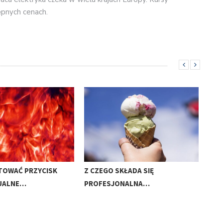
pnych cenach.
TOWAĆ PRZYCISK
Z CZEGO SKŁADA SIĘ
JAK
UALNE…
PROFESJONALNA…
KON