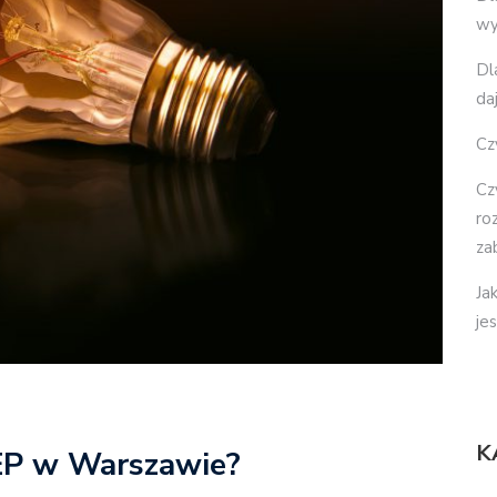
wy
Dl
da
Cz
Cz
ro
za
Ja
je
K
SEP w Warszawie?