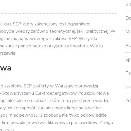
Bi
Do
a kurs SEP, który zakończony jest egzaminem
bycie wiedzy zarówno teoretycznej, jak i praktycznej. W
Mo
 egzaminu państwowego z zakresu SEP. Wszystko
Pr
a kursie panuje bardzo przyjazna atmosfera. Warto
rszawie.
Sp
awa
Te
nne szkolenia SEP z oferty w Warszawie prowadzą
Un
ssą w Stowarzyszeniu Elektroenergetyków Polskich. Mowa
Zd
go, ale także o osobach, które mają praktyczną wiedzę.
ały. W ten sposób kursanci mogą liczyć na świetne
ędą mieć pewność, iż zdobędą nie tylko odpowiednie
ele firm poszukuje wykwalifikowanych pracowników. Z tego
 kraju.