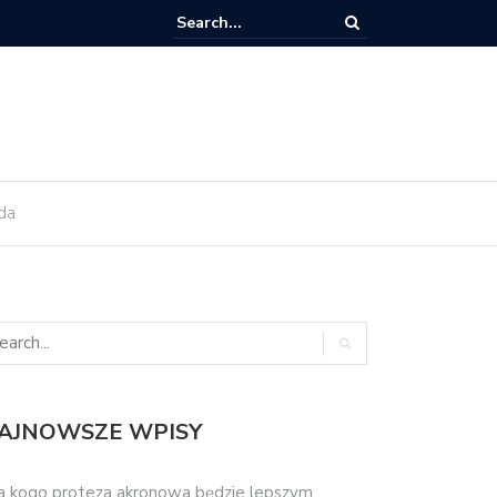
ant zęba trzeba kiedyś wymienić?
da
AJNOWSZE WPISY
a kogo proteza akronowa będzie lepszym