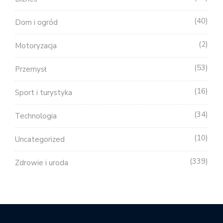
40
Dom i ogród
2
Motoryzacja
53
Przemysł
16
Sport i turystyka
34
Technologia
10
Uncategorized
339
Zdrowie i uroda