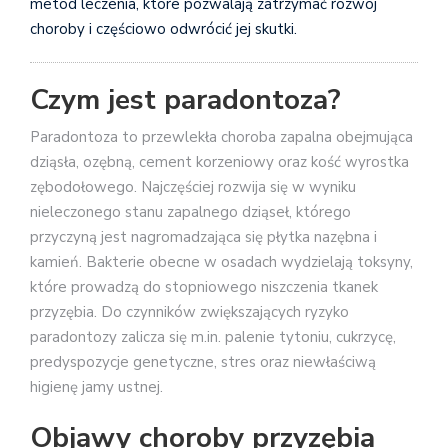
metod leczenia, które pozwalają zatrzymać rozwój
choroby i częściowo odwrócić jej skutki.
Czym jest paradontoza?
Paradontoza to przewlekła choroba zapalna obejmująca
dziąsła, ozębną, cement korzeniowy oraz kość wyrostka
zębodołowego. Najczęściej rozwija się w wyniku
nieleczonego stanu zapalnego dziąseł, którego
przyczyną jest nagromadzająca się płytka nazębna i
kamień. Bakterie obecne w osadach wydzielają toksyny,
które prowadzą do stopniowego niszczenia tkanek
przyzębia. Do czynników zwiększających ryzyko
paradontozy zalicza się m.in. palenie tytoniu, cukrzycę,
predyspozycje genetyczne, stres oraz niewłaściwą
higienę jamy ustnej.
Objawy choroby przyzębia