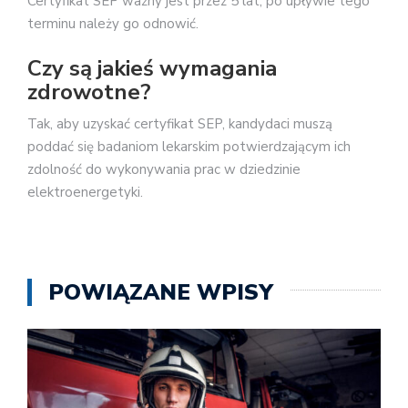
Certyfikat SEP ważny jest przez 5 lat, po upływie tego
terminu należy go odnowić.
Czy są jakieś wymagania
zdrowotne?
Tak, aby uzyskać certyfikat SEP, kandydaci muszą
poddać się badaniom lekarskim potwierdzającym ich
zdolność do wykonywania prac w dziedzinie
elektroenergetyki.
POWIĄZANE WPISY