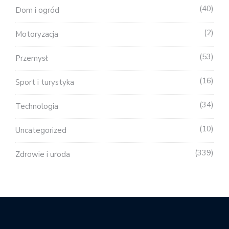
40
Dom i ogród
2
Motoryzacja
53
Przemysł
16
Sport i turystyka
34
Technologia
10
Uncategorized
339
Zdrowie i uroda