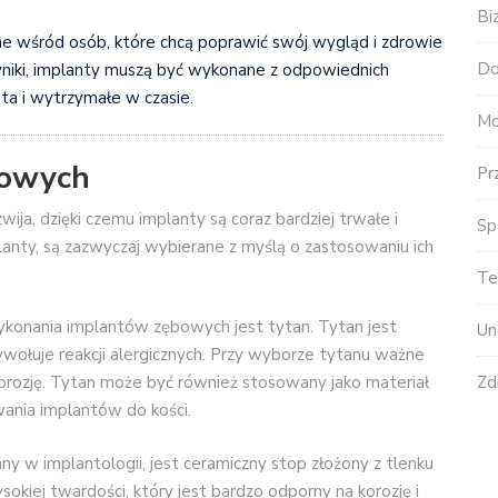
Bi
ne wśród osób, które chcą poprawić swój wygląd i zdrowie
Do
yniki, implanty muszą być wykonane z odpowiednich
ta i wytrzymałe w czasie.
Mo
bowych
Pr
ja, dzięki czemu implanty są coraz bardziej trwałe i
Sp
planty, są zazwyczaj wybierane z myślą o zastosowaniu ich
Te
konania implantów zębowych jest tytan. Tytan jest
Un
wołuje reakcji alergicznych. Przy wyborze tytanu ważne
Zd
orozję. Tytan może być również stosowany jako materiał
ania implantów do kości.
y w implantologii, jest ceramiczny stop złożony z tlenku
sokiej twardości, który jest bardzo odporny na korozję i