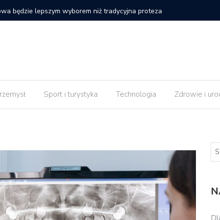
eza
Dlaczego pozycjonowanie strony internetowej nie daje ef
wdrożeniu zmian?
rzemysł
Sport i turystyka
Technologia
Zdrowie i uro
N
Dl