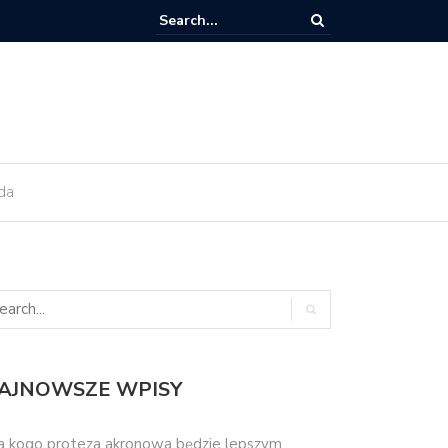
ektów od razu po
Czy implant zęba trzeba kiedyś wymienić?
da
AJNOWSZE WPISY
a kogo proteza akronowa będzie lepszym