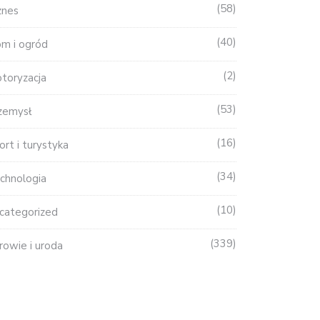
58
znes
40
m i ogród
2
toryzacja
53
zemysł
16
ort i turystyka
34
chnologia
10
categorized
339
rowie i uroda