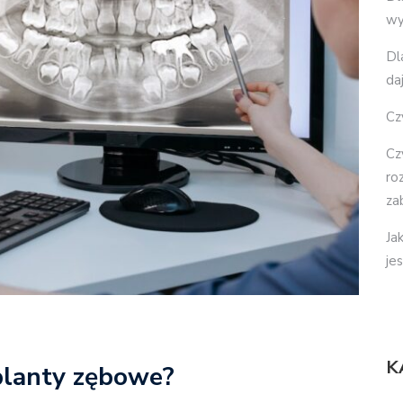
wy
Dl
da
Cz
Cz
ro
za
Ja
je
K
planty zębowe?