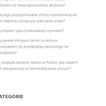
borem niż tradycyjna proteza akrylowa?
aczego pozycjonowanie strony internetowej nie
je efektów od razu po wdrożeniu zmian?
y implant zęba trzeba kiedyś wymienić?
y panele imitujące beton są dobrym
związaniem do przedpokoju narażonego na
brudzenia?
k wygląda leczenie zębów w Polsce, gdy pacjent
st ubezpieczony w niemieckiej kasie chorych?
ATEGORIE