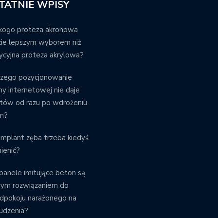
TATNIE WPISY
kogo proteza akronowa
ie lepszym wyborem niż
ycyjna proteza akrylowa?
czego pozycjonowanie
ny internetowej nie daje
tów od razu po wdrożeniu
an?
implant zęba trzeba kiedyś
ienić?
panele imitujące beton są
rym rozwiązaniem do
dpokoju narażonego na
udzenia?