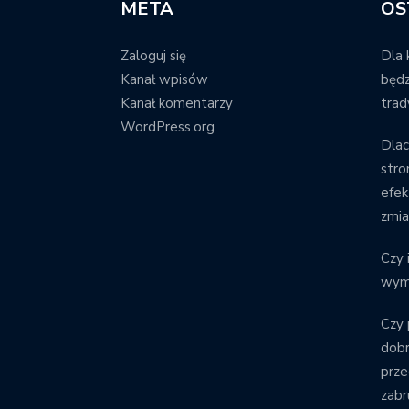
META
OS
Zaloguj się
Dla 
Kanał wpisów
będz
Kanał komentarzy
trad
WordPress.org
Dla
stro
efek
zmi
Czy 
wym
Czy 
dob
prze
zabr