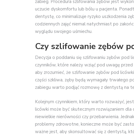
zabieg. Procedura szlifowania zębów jest wykon
uczucie dyskomfortu lub bólu u pacjenta. Ponadt
dentystę, co minimalizuje ryzyko uszkodzenia zę
codziennych zajęć niemal natychmiast po zakończ
wyglądu swojego uśmiechu.
Czy szlifowanie zębów pod
Decyzja o poddaniu się szlifowaniu zębów pod lic
czynników, które należy wziąć pod uwagę przed 
aby zrozumieć, że szlifowanie zębów pod licówki
części szkliwa, zęby będą wymagały trwałego p
zabiegu warto podjąć rozmowę z dentystą na t
Kolejnym czynnikiem, który warto rozważyć, je
licówki może być skutecznym rozwiązaniem dla 
niewielkie nierówności czy przebarwienia. Jedna
problemy zdrowotne, konieczne może być zasto
ważne jest, aby skonsultować się z dentystą, k