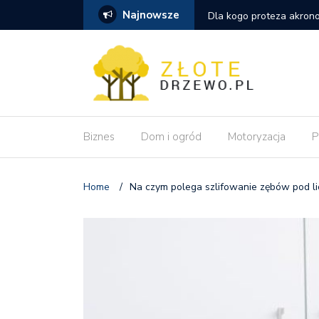
Najnowsze
szym wyborem niż tradycyjna proteza
Dlaczego pozycjonowanie
wdrożeniu zmian?
Biznes
Dom i ogród
Motoryzacja
P
Home
/
Na czym polega szlifowanie zębów pod l