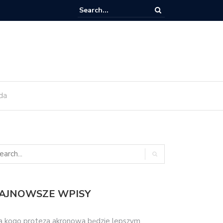
ant zęba trzeba kiedyś wymienić?
da
AJNOWSZE WPISY
a kogo proteza akronowa będzie lepszym