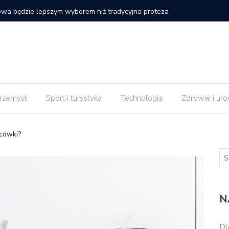
 strony internetowej nie daje efektów od razu po
Czy impl
rzemysł
Sport i turystyka
Technologia
Zdrowie i uro
icówki?
N
Dl