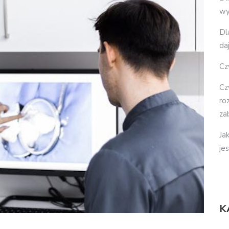
wy
Dl
da
Cz
Cz
ro
za
Ja
je
K