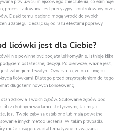
ywana przy użyciu miejscowego znieczulenia, co eliminuje
o, proces szlifowania jest precyzyjny i kontrolowany przez
bów. Dzięki temu, pacjenci mogą wrócić do swoich
eniu zabiegu, ciesząc się od razu efektami poprawy
 licówki jest dla Ciebie?
ówki nie powinna być podjęta lekkomyślnie. Istnieje kilka
podjęciem ostatecznej decyzji. Po pierwsze, ważne jest,
 jest zabiegiem trwałym. Oznacza to, że po usunięciu
okrycia licówkami. Dlatego przed przystąpieniem do tego
emat długoterminowych konsekwencji.
st stan zdrowia Twoich zębów. Szlifowanie zębów pod
osób z drobnymi wadami estetycznymi, takimi jak
kże, jeśli Twoje zęby są osłabione lub mają poważne
sowanie innych metod leczenia. W takim przypadku
tóry może zasugerować alternatywne rozwiązania.