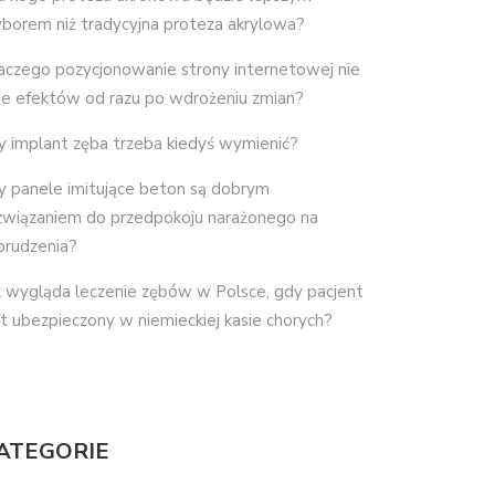
borem niż tradycyjna proteza akrylowa?
aczego pozycjonowanie strony internetowej nie
je efektów od razu po wdrożeniu zmian?
y implant zęba trzeba kiedyś wymienić?
y panele imitujące beton są dobrym
związaniem do przedpokoju narażonego na
brudzenia?
k wygląda leczenie zębów w Polsce, gdy pacjent
st ubezpieczony w niemieckiej kasie chorych?
ATEGORIE