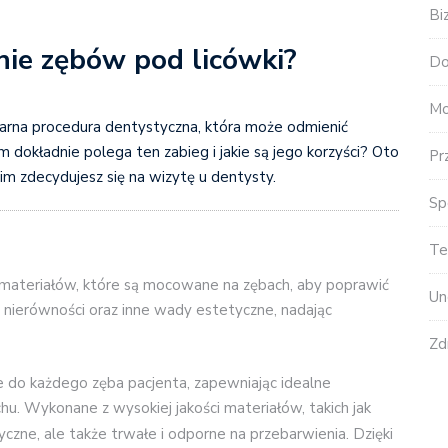
Bi
nie zębów pod licówki?
Do
Mo
larna procedura dentystyczna, która może odmienić
dokładnie polega ten zabieg i jakie są jego korzyści? Oto
Pr
im zdecydujesz się na wizytę u dentysty.
Sp
Te
ch materiałów, które są mocowane na zębach, aby poprawić
Un
 nierówności oraz inne wady estetyczne, nadając
Zd
 do każdego zęba pacjenta, zapewniając idealne
u. Wykonane z wysokiej jakości materiałów, takich jak
yczne, ale także trwałe i odporne na przebarwienia. Dzięki