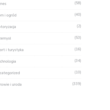
58
znes
40
m i ogród
2
toryzacja
53
zemysł
16
ort i turystyka
34
chnologia
10
categorized
339
rowie i uroda