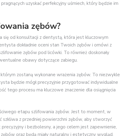
pragnących uzyskać perfekcyjny uśmiech, który będzie im
ifowania zębów?
 się od konsultacji z dentystą, która jest kluczowym
entysta dokładnie oceni stan Twoich zębów i omówi z
 szlifowanie zębów pod licówki. To również doskonały
ewentualne obawy dotyczące zabiegu.
w którym zostaną wykonane wrażenia zębów. To niezwykle
ntysta będzie mógł precyzyjnie przygotować indywidualne
ć tego procesu ma kluczowe znaczenie dla osiągnięcia
aściwego etapu szlifowania zębów. Jest to moment, w
ć szkliwa z przedniej powierzchni zębów, aby stworzyć
 precyzyjny i bezbolesny, a jego celem jest zapewnienie,
zębów oraz będą miały naturalny i estetyczny wygląd.